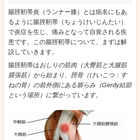
腸脛靭帯炎（ランナー膝）とは病名にもあ
るように腸脛靭帯（ちょうけいじんたい）
で炎症を生じ、痛みとなって自覚される疾
患です。この腸脛靭帯について、まずは解
説していきます。
腸脛靭帯は
おしりの筋肉（大臀筋と大腿筋
膜張筋）から始まり、脛骨（けいこつ：す
ねの骨）の前外側にある膨らみ（Gerdy結節
という場所）に繋がっています
。