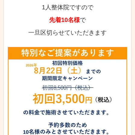
1人整体院ですので
先着
10
名様
で
一旦区切らせていただきます