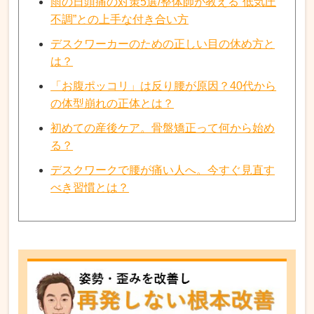
雨の日頭痛の対策5選/整体師が教える“低気圧
不調”との上手な付き合い方
デスクワーカーのための正しい目の休め方と
は？
「お腹ポッコリ」は反り腰が原因？40代から
の体型崩れの正体とは？
初めての産後ケア。骨盤矯正って何から始め
る？
デスクワークで腰が痛い人へ。今すぐ見直す
べき習慣とは？