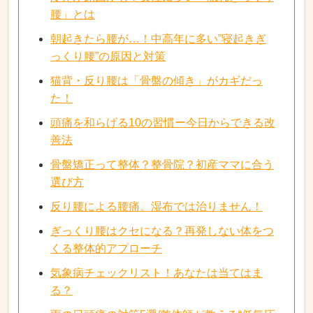
腰」とは
朝起きたら腰が…！中高年に多い”寝起きぎ
っくり腰”の原因と対策
猫背・反り腰は「骨盤の傾き」がカギだっ
た！
頭痛を和らげる10の習慣ー今日からできる改
善法
骨盤矯正って整体？整骨院？初産ママに合う
選び方
反り腰による腰痛。湿布では治りません！
ぎっくり腰はクセになる？再発しない体をつ
くる整体的アプローチ
気象病チェックリスト！あなたは当てはま
る？